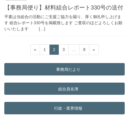
【事務局便り】材料組合レポート330号の送付
平素は当組合の活動にご支援ご協力を賜り、厚く御礼申し上げま
す 組合レポート330号を掲載致します ご査収のほどよろしくお願
いいたします […]
投
固
固
固
固
«
1
2
3
…
8
»
稿
定
定
定
定
ペ
ペ
ペ
ペ
の
ー
ー
ー
ー
事務局だより
ペ
ジ
ジ
ジ
ジ
ー
ジ
組合員名簿
送
り
行政・業界情報