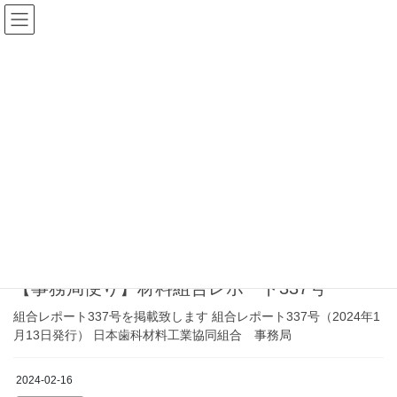
コ
ナ
日本歯科材料工業協同組合
ン
ビ
テ
ゲ
ン
ー
アーカイブス
ツ
シ
へ
ョ
ス
ン
HOME
アーカイブス
事務局便り
キ
に
ッ
移
プ
動
事務局便り
2024-02-16
事務局便り
【事務局便り】材料組合レポート337号
組合レポート337号を掲載致します 組合レポート337号（2024年1
月13日発行） 日本歯科材料工業協同組合 事務局
2024-02-16