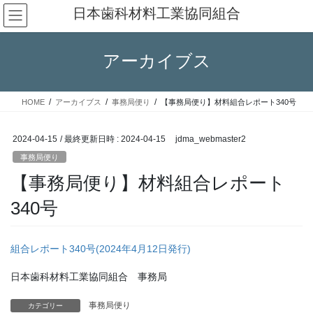
コ
ナ
日本歯科材料工業協同組合
ン
ビ
テ
ゲ
ン
ー
アーカイブス
ツ
シ
へ
ョ
ス
ン
HOME
アーカイブス
事務局便り
【事務局便り】材料組合レポート340号
キ
に
ッ
移
プ
動
2024-04-15
/ 最終更新日時 :
2024-04-15
jdma_webmaster2
事務局便り
【事務局便り】材料組合レポート
340号
組合レポート340号(2024年4月12日発行)
日本歯科材料工業協同組合 事務局
事務局便り
カテゴリー