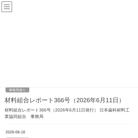
コ
ナ
日本歯科材料工業協同組合
ン
ビ
テ
ゲ
ン
ー
アーカイブス
ツ
シ
へ
ョ
ス
ン
HOME
アーカイブス
事務局便り
キ
に
ッ
移
プ
動
事務局便り
2026-06-16
事務局便り
材料組合レポート366号（2026年6月11日）
材料組合レポート366号（2026年6月11日発行） 日本歯科材料工
業協同組合 事務局
2026-06-16