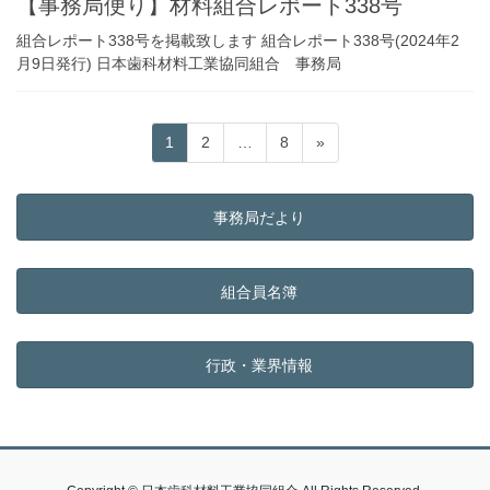
【事務局便り】材料組合レポート338号
組合レポート338号を掲載致します 組合レポート338号(2024年2
月9日発行) 日本歯科材料工業協同組合 事務局
投
固
固
固
1
2
…
8
»
稿
定
定
定
ペ
ペ
ペ
の
ー
ー
ー
事務局だより
ペ
ジ
ジ
ジ
ー
ジ
組合員名簿
送
り
行政・業界情報