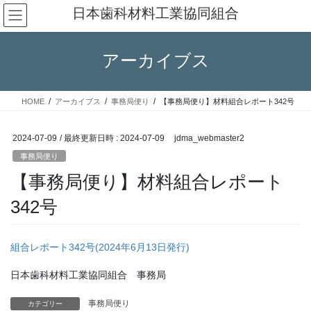
コ
ナ
日本歯科材料工業協同組合
ン
ビ
テ
ゲ
ン
ー
アーカイブス
ツ
シ
へ
ョ
ス
ン
HOME
アーカイブス
事務局便り
【事務局便り】材料組合レポート342号
キ
に
ッ
移
プ
動
2024-07-09
/ 最終更新日時 :
2024-07-09
jdma_webmaster2
事務局便り
【事務局便り】材料組合レポート
342号
組合レポート342号(2024年6月13日発行)
日本歯科材料工業協同組合 事務局
事務局便り
カテゴリー