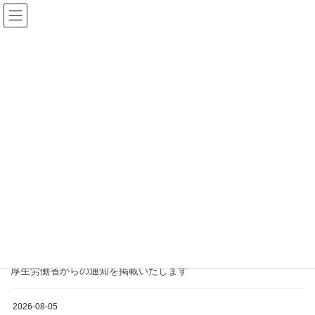
コ
ナ
日本歯科材料工業協同組合
ン
ビ
テ
ゲ
ン
ー
アーカイブス
ツ
シ
へ
ョ
ス
ン
HOME
アーカイブス
厚生労働省
キ
に
ッ
移
プ
動
厚生労働省
2026-08-06
厚生労働省
【厚労省】厚生労働省組織令等の一部改正に
伴う医政局の組織再編等について
厚生労働省からの通知を掲載いたします
2026-08-05