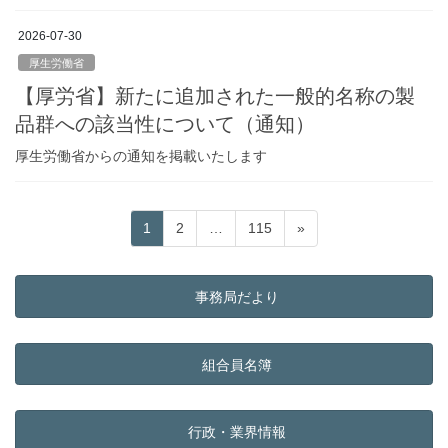
2026-07-30
厚生労働省
【厚労省】新たに追加された一般的名称の製
品群への該当性について（通知）
厚生労働省からの通知を掲載いたします
投
固
固
固
1
2
…
115
»
稿
定
定
定
ペ
ペ
ペ
の
ー
ー
ー
事務局だより
ペ
ジ
ジ
ジ
ー
ジ
組合員名簿
送
り
行政・業界情報