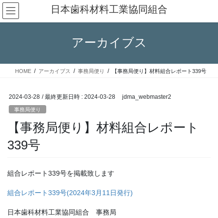
コ
ナ
日本歯科材料工業協同組合
ン
ビ
テ
ゲ
ン
ー
アーカイブス
ツ
シ
へ
ョ
ス
ン
HOME
アーカイブス
事務局便り
【事務局便り】材料組合レポート339号
キ
に
ッ
移
プ
動
2024-03-28
/ 最終更新日時 :
2024-03-28
jdma_webmaster2
事務局便り
【事務局便り】材料組合レポート
339号
組合レポート339号を掲載致します
組合レポート339号(2024年3月11日発行)
日本歯科材料工業協同組合 事務局