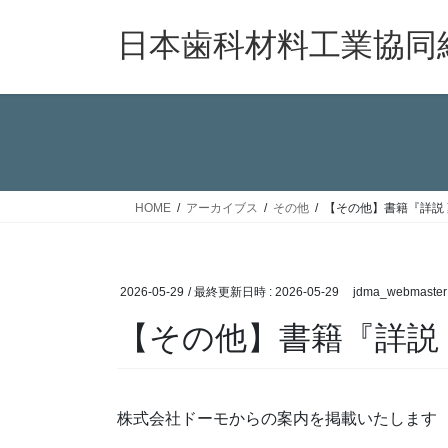
コ
ナ
ン
ビ
日本歯科材料工業協同
テ
ゲ
ン
ー
ツ
シ
へ
ョ
ス
ン
キ
に
ッ
移
HOME
アーカイブス
その他
【その他】書籍『詳説 
プ
動
2026-05-29
/ 最終更新日時 :
2026-05-29
jdma_webmaster
【その他】書籍『詳説 
株式会社ドーモからの案内を掲載いたします