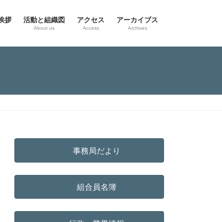
挨拶
活動と組織図
アクセス
アーカイブス
g
About us
Access
Archives
事務局だより
組合員名簿