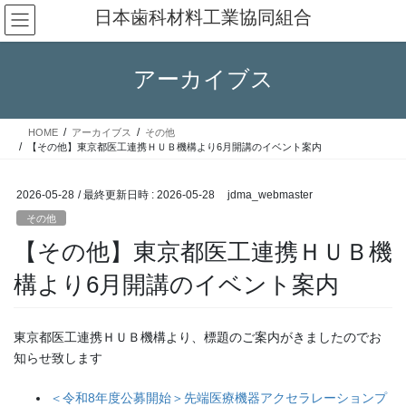
コ
ナ
日本歯科材料工業協同組合
ン
ビ
テ
ゲ
ン
ー
アーカイブス
ツ
シ
へ
ョ
ス
ン
HOME
アーカイブス
その他
キ
に
【その他】東京都医工連携ＨＵＢ機構より6月開講のイベント案内
ッ
移
プ
動
2026-05-28
/ 最終更新日時 :
2026-05-28
jdma_webmaster
その他
【その他】東京都医工連携ＨＵＢ機
構より6月開講のイベント案内
東京都医工連携ＨＵＢ機構より、標題のご案内がきましたのでお
知らせ致します
＜令和8年度公募開始＞先端医療機器アクセラレーションプ