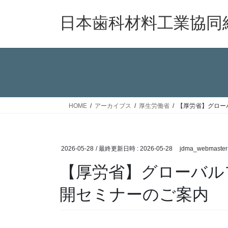
コ
ナ
ン
ビ
日本歯科材料工業協同
テ
ゲ
ン
ー
ツ
シ
へ
ョ
ス
ン
キ
に
ッ
移
HOME
アーカイブス
厚生労働省
【厚労省】グロー
プ
動
2026-05-28
/ 最終更新日時 :
2026-05-28
jdma_webmaster
【厚労省】グローバル
開セミナーのご案内