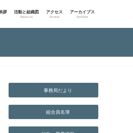
挨拶
活動と組織図
アクセス
アーカイブス
g
About us
Access
Archives
事務局だより
組合員名簿