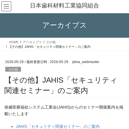
コ
ナ
日本歯科材料工業協同組合
ン
ビ
テ
ゲ
ン
ー
アーカイブス
ツ
シ
へ
ョ
ス
ン
HOME
アーカイブス
その他
キ
に
【その他】JAHIS「セキュリティ関連セミナー」のご案内
ッ
移
プ
動
2026-05-29
/ 最終更新日時 :
2026-05-29
jdma_webmaster
その他
【その他】JAHIS「セキュリティ
関連セミナー」のご案内
保健医療福祉システム工業会(JAHIS)からのセミナー開催案内を掲
載いたします
JAHIS「セキュリティ関連セミナー」のご案内