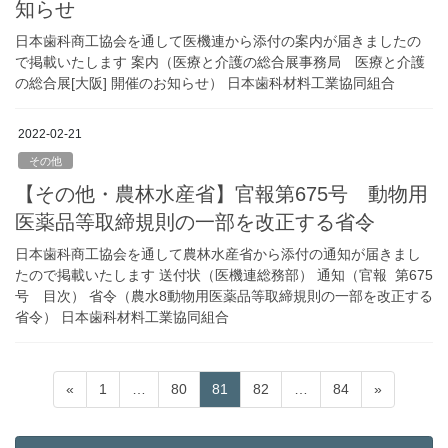
知らせ
日本歯科商工協会を通して医機連から添付の案内が届きましたの
で掲載いたします 案内（医療と介護の総合展事務局 医療と介護
の総合展[大阪] 開催のお知らせ） 日本歯科材料工業協同組合
2022-02-21
その他
【その他・農林水産省】官報第675号 動物用
医薬品等取締規則の一部を改正する省令
日本歯科商工協会を通して農林水産省から添付の通知が届きまし
たので掲載いたします 送付状（医機連総務部） 通知（官報 第675
号 目次） 省令（農水8動物用医薬品等取締規則の一部を改正する
省令） 日本歯科材料工業協同組合
投
固
固
固
固
固
«
1
…
80
81
82
…
84
»
稿
定
定
定
定
定
ペ
ペ
ペ
ペ
ペ
の