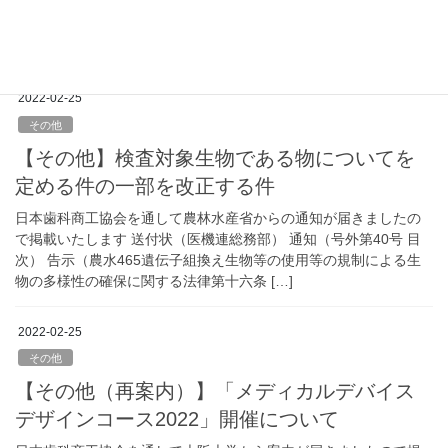
ウムの案内が届きましたのでお掲載いたします 案内（第1回 産官
学公金マッチングシンポジウム 千葉エリアシンポジウムのご案
内） 日本歯科材料工業協同組合
2022-02-25
その他
【その他】検査対象生物である物についてを
定める件の一部を改正する件
日本歯科商工協会を通して農林水産省からの通知が届きましたの
で掲載いたします 送付状（医機連総務部） 通知（号外第40号 目
次） 告示（農水465遺伝子組換え生物等の使用等の規制による生
物の多様性の確保に関する法律第十六条 […]
2022-02-25
その他
【その他（再案内）】「メディカルデバイス
デザインコース2022」開催について