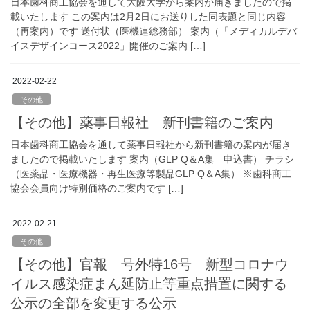
日本歯科商工協会を通して大阪大学から案内が届きましたので掲
載いたします この案内は2月2日にお送りした同表題と同じ内容
（再案内）です 送付状（医機連総務部） 案内（「メディカルデバ
イスデザインコース2022」開催のご案内 […]
2022-02-22
その他
【その他】薬事日報社 新刊書籍のご案内
日本歯科商工協会を通して薬事日報社から新刊書籍の案内が届き
ましたので掲載いたします 案内（GLP Q＆A集 申込書） チラシ
（医薬品・医療機器・再生医療等製品GLP Q＆A集） ※歯科商工
協会会員向け特別価格のご案内です […]
2022-02-21
その他
【その他】官報 号外特16号 新型コロナウ
イルス感染症まん延防止等重点措置に関する
公示の全部を変更する公示