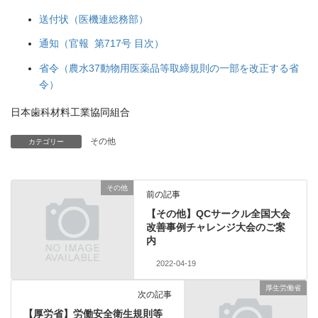
送付状（医機連総務部）
通知（官報 第717号 目次）
省令（農水37動物用医薬品等取締規則の一部を改正する省
令）
日本歯科材料工業協同組合
その他
カテゴリー
その他
前の記事
【その他】QCサークル全国大会
改善事例チャレンジ大会のご案
内
2022-04-19
厚生労働省
次の記事
【厚労省】労働安全衛生規則等