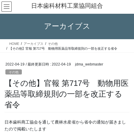
コ
ナ
日本歯科材料工業協同組合
ン
ビ
テ
ゲ
ン
ー
アーカイブス
ツ
シ
へ
ョ
ス
ン
HOME
アーカイブス
その他
キ
に
【その他】官報 第717号 動物用医薬品等取締規則の一部を改正する省令
ッ
移
プ
動
2022-04-19
/ 最終更新日時 :
2022-04-19
jdma_webmaster
その他
【その他】官報 第717号 動物用医
薬品等取締規則の一部を改正する
省令
日本歯科商工協会を通して農林水産省から省令の通知が届きまし
たので掲載いたします