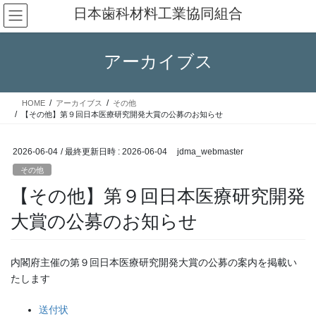
コ
ナ
日本歯科材料工業協同組合
ン
ビ
テ
ゲ
ン
ー
アーカイブス
ツ
シ
へ
ョ
ス
ン
HOME
アーカイブス
その他
キ
に
【その他】第９回日本医療研究開発大賞の公募のお知らせ
ッ
移
プ
動
2026-06-04
/ 最終更新日時 :
2026-06-04
jdma_webmaster
その他
【その他】第９回日本医療研究開発
大賞の公募のお知らせ
内閣府主催の第９回日本医療研究開発大賞の公募の案内を掲載い
たします
送付状