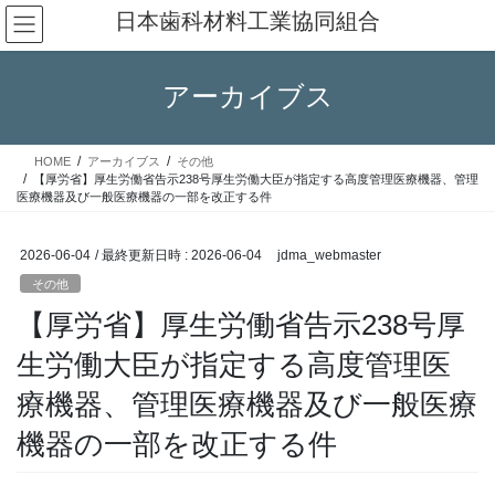
コ
ナ
日本歯科材料工業協同組合
ン
ビ
テ
ゲ
ン
ー
アーカイブス
ツ
シ
へ
ョ
ス
ン
HOME
アーカイブス
その他
キ
に
【厚労省】厚生労働省告示238号厚生労働大臣が指定する高度管理医療機器、管理
ッ
移
医療機器及び一般医療機器の一部を改正する件
プ
動
2026-06-04
/ 最終更新日時 :
2026-06-04
jdma_webmaster
その他
【厚労省】厚生労働省告示238号厚
生労働大臣が指定する高度管理医
療機器、管理医療機器及び一般医療
機器の一部を改正する件