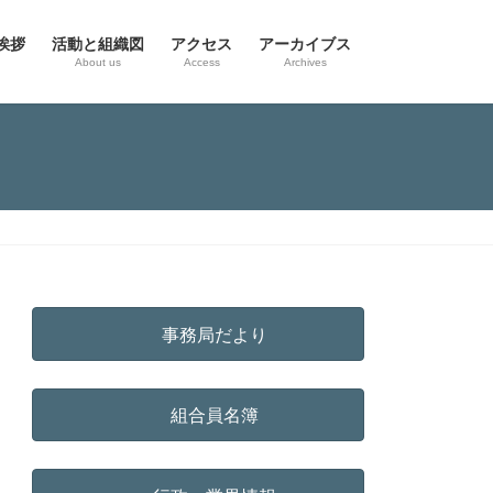
挨拶
活動と組織図
アクセス
アーカイブス
g
About us
Access
Archives
事務局だより
組合員名簿