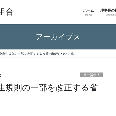
組合
ホーム
理事長の
Home
Greetin
アーカイブス
全衛生規則の一部を改正する省令等の施行について他
厚生労働省
2
生規則の一部を改正する省