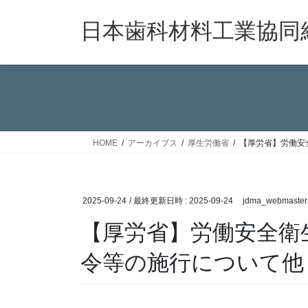
コ
ナ
ン
ビ
日本歯科材料工業協同
テ
ゲ
ン
ー
ツ
シ
へ
ョ
ス
ン
キ
に
ッ
移
HOME
アーカイブス
厚生労働省
【厚労省】労働安
プ
動
2025-09-24
/ 最終更新日時 :
2025-09-24
jdma_webmaster
【厚労省】労働安全衛
令等の施行について他