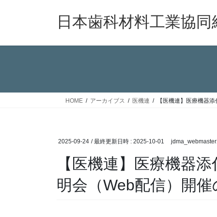
コ
ナ
ン
ビ
日本歯科材料工業協同
テ
ゲ
ン
ー
ツ
シ
へ
ョ
ス
ン
キ
に
ッ
移
HOME
アーカイブス
医機連
【医機連】医療機器添
プ
動
2025-09-24
/ 最終更新日時 :
2025-10-01
jdma_webmaster
【医機連】医療機器添
明会（Web配信）開