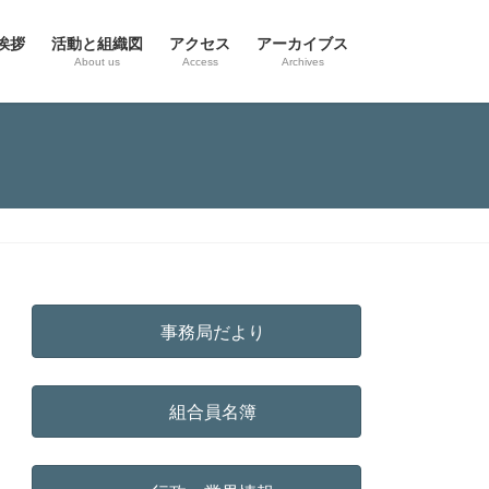
挨拶
活動と組織図
アクセス
アーカイブス
g
About us
Access
Archives
事務局だより
組合員名簿