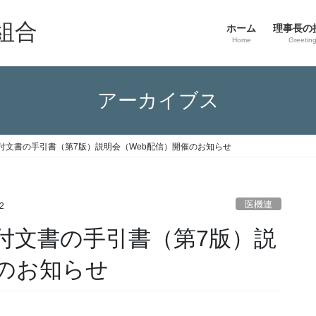
組合
ホーム
理事長の
Home
Greetin
アーカイブス
付文書の手引書（第7版）説明会（Web配信）開催のお知らせ
医機連
2
付文書の手引書（第7版）説
催のお知らせ