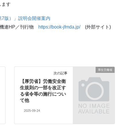
します
第7版）」説明会開催案内
医機連HP／刊行物
https://book-jfmda.jp/
(外部サイト)
厚生労働省
次の記事
【厚労省】労働安全衛
生規則の一部を改正す
る省令等の施行につい
て他
2025-09-24