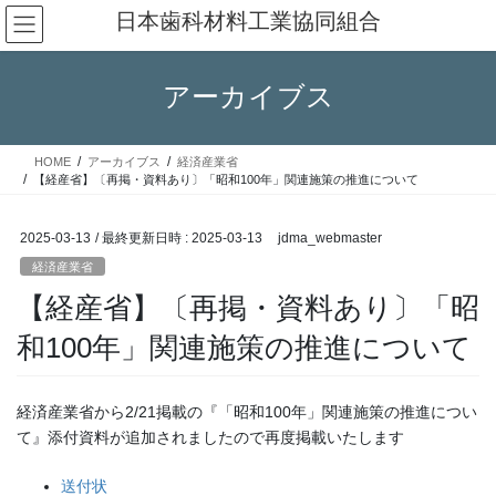
コ
ナ
日本歯科材料工業協同組合
ン
ビ
テ
ゲ
ン
ー
アーカイブス
ツ
シ
へ
ョ
ス
ン
HOME
アーカイブス
経済産業省
キ
に
【経産省】〔再掲・資料あり〕「昭和100年」関連施策の推進について
ッ
移
プ
動
2025-03-13
/ 最終更新日時 :
2025-03-13
jdma_webmaster
経済産業省
【経産省】〔再掲・資料あり〕「昭
和100年」関連施策の推進について
経済産業省から2/21掲載の『「昭和100年」関連施策の推進につい
て』添付資料が追加されましたので再度掲載いたします
送付状