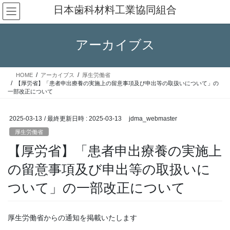
コ
ナ
日本歯科材料工業協同組合
ン
ビ
テ
ゲ
ン
ー
アーカイブス
ツ
シ
へ
ョ
ス
ン
HOME
アーカイブス
厚生労働省
キ
に
【厚労省】「患者申出療養の実施上の留意事項及び申出等の取扱いについて」の
ッ
移
一部改正について
プ
動
2025-03-13
/ 最終更新日時 :
2025-03-13
jdma_webmaster
厚生労働省
【厚労省】「患者申出療養の実施上
の留意事項及び申出等の取扱いに
ついて」の一部改正について
厚生労働省からの通知を掲載いたします