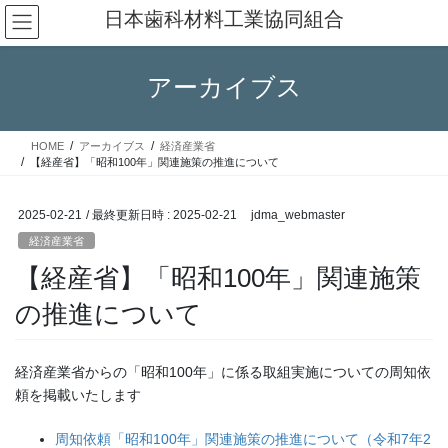
コ
ナ
日本歯科材料工業協同組合
ン
ビ
テ
ゲ
ン
ー
アーカイブス
ツ
シ
へ
ョ
ス
ン
HOME
アーカイブス
経済産業省
キ
に
【経産省】「昭和100年」関連施策の推進について
ッ
移
プ
動
2025-02-21
/ 最終更新日時 :
2025-02-21
jdma_webmaster
経済産業省
【経産省】「昭和100年」関連施策
の推進について
経済産業省からの「昭和100年」に係る取組実施についての周知依
頼を掲載いたします
周知依頼「昭和100年」関連施策の推進について（令和7年2