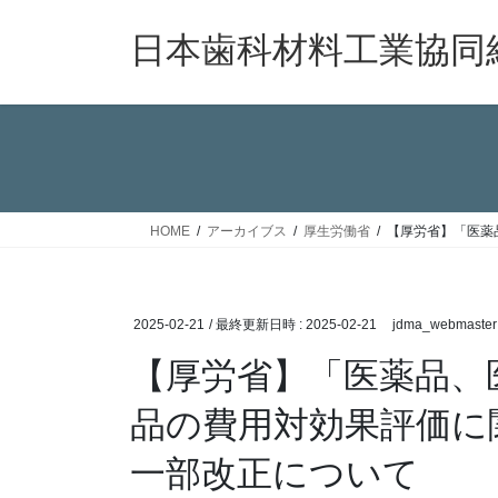
コ
ナ
ン
ビ
日本歯科材料工業協同
テ
ゲ
ン
ー
ツ
シ
へ
ョ
ス
ン
キ
に
ッ
移
HOME
アーカイブス
厚生労働省
【厚労省】「医薬
プ
動
2025-02-21
/ 最終更新日時 :
2025-02-21
jdma_webmaster
【厚労省】「医薬品、
品の費用対効果評価に
一部改正について