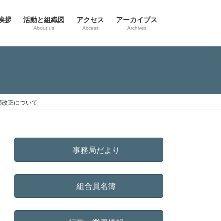
挨拶
活動と組織図
アクセス
アーカイブス
g
About us
Access
Archives
部改正について
事務局だより
組合員名簿