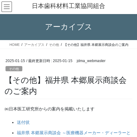
コ
ナ
日本歯科材料工業協同組合
ン
ビ
テ
ゲ
ン
ー
アーカイブス
ツ
シ
へ
ョ
ス
ン
HOME
アーカイブス
その他
【その他】福井県 本郷展示商談会のご案内
キ
に
ッ
移
プ
動
2025-01-15
/ 最終更新日時 :
2025-01-15
jdma_webmaster
その他
【その他】福井県 本郷展示商談会
のご案内
㈱日本医工研究所からの案内を掲載いたします
送付状
福井県 本郷展示商談会 ～医療機器メーカー・ディーラーと