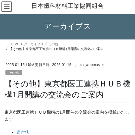
コ
ナ
日本歯科材料工業協同組合
ン
ビ
テ
ゲ
ン
ー
アーカイブス
ツ
シ
へ
ョ
ス
ン
HOME
アーカイブス
その他
キ
に
【その他】東京都医工連携ＨＵＢ機構1月開講の交流会のご案内
ッ
移
プ
動
2025-01-15
/ 最終更新日時 :
2025-01-15
jdma_webmaster
その他
【その他】東京都医工連携ＨＵＢ機
構1月開講の交流会のご案内
東京都医工連携ＨＵＢ機構の1月開催の交流会の案内を掲載いたし
ます
送付状