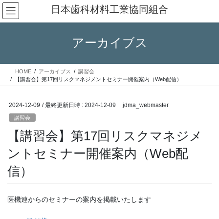
コ
ナ
日本歯科材料工業協同組合
ン
ビ
テ
ゲ
ン
ー
アーカイブス
ツ
シ
へ
ョ
ス
ン
HOME
アーカイブス
講習会
キ
に
【講習会】第17回リスクマネジメントセミナー開催案内（Web配信）
ッ
移
プ
動
2024-12-09
/ 最終更新日時 :
2024-12-09
jdma_webmaster
講習会
【講習会】第17回リスクマネジメ
ントセミナー開催案内（Web配
信）
医機連からのセミナーの案内を掲載いたします