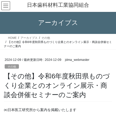
コ
ナ
日本歯科材料工業協同組合
ン
ビ
テ
ゲ
ン
ー
アーカイブス
ツ
シ
へ
ョ
ス
ン
HOME
アーカイブス
その他
キ
に
【その他】令和6年度秋田県ものづくり企業とのオンライン展示・商談会併催セミ
ッ
移
ナーのご案内
プ
動
2024-12-09
/ 最終更新日時 :
2024-12-09
jdma_webmaster
その他
【その他】令和6年度秋田県ものづ
くり企業とのオンライン展示・商
談会併催セミナーのご案内
㈱日本医工研究所から案内を掲載いたします