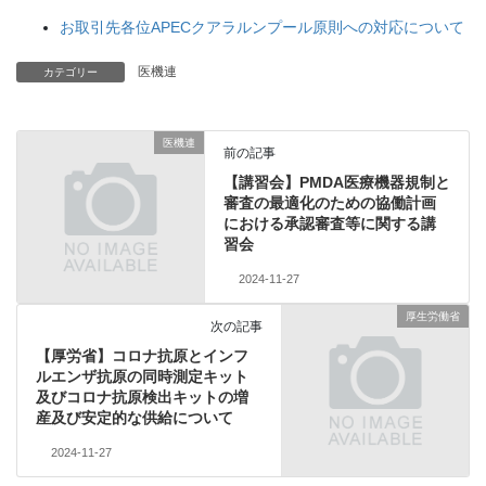
お取引先各位APECクアラルンプール原則への対応について
医機連
カテゴリー
医機連
前の記事
【講習会】PMDA医療機器規制と
審査の最適化のための協働計画
における承認審査等に関する講
習会
2024-11-27
厚生労働省
次の記事
【厚労省】コロナ抗原とインフ
ルエンザ抗原の同時測定キット
及びコロナ抗原検出キットの増
産及び安定的な供給について
2024-11-27