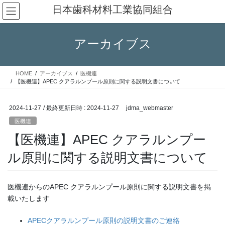
コ
ナ
日本歯科材料工業協同組合
ン
ビ
テ
ゲ
ン
ー
アーカイブス
ツ
シ
へ
ョ
ス
ン
HOME
アーカイブス
医機連
キ
に
【医機連】APEC クアラルンプール原則に関する説明文書について
ッ
移
プ
動
2024-11-27
/ 最終更新日時 :
2024-11-27
jdma_webmaster
医機連
【医機連】APEC クアラルンプー
ル原則に関する説明文書について
医機連からのAPEC クアラルンプール原則に関する説明文書を掲
載いたします
APECクアラルンプール原則の説明文書のご連絡