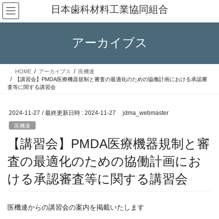
コ
ナ
日本歯科材料工業協同組合
ン
ビ
テ
ゲ
ン
ー
アーカイブス
ツ
シ
へ
ョ
ス
ン
HOME
アーカイブス
医機連
キ
に
【講習会】PMDA医療機器規制と審査の最適化のための協働計画における承認審
ッ
移
査等に関する講習会
プ
動
2024-11-27
/ 最終更新日時 :
2024-11-27
jdma_webmaster
医機連
【講習会】PMDA医療機器規制と審
査の最適化のための協働計画にお
ける承認審査等に関する講習会
医機連からの講習会の案内を掲載いたします