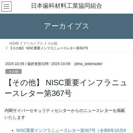
コ
ナ
日本歯科材料工業協同組合
ン
ビ
テ
ゲ
ン
ー
アーカイブス
ツ
シ
へ
ョ
ス
ン
HOME
アーカイブス
その他
キ
に
【その他】 NISC重要インフラニュースレター第367号
ッ
移
プ
動
2024-10-09
/ 最終更新日時 :
2024-10-09
jdma_webmaster
その他
【その他】 NISC重要インフラニュ
ースレター第367号
内閣サイバーセキュリティセンターからのニュースレターを掲載
いたします
NISC重要インフラニュースレター第367号（令和6年10月8