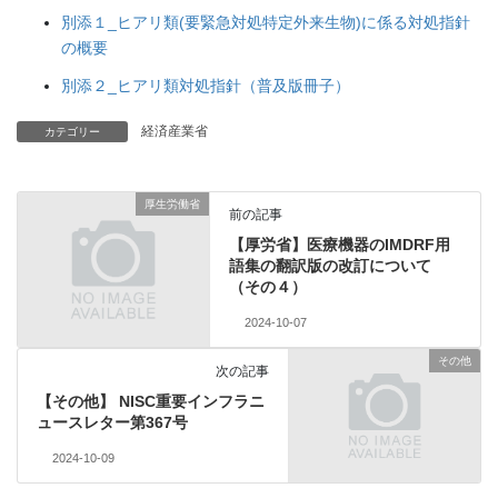
別添１_ヒアリ類(要緊急対処特定外来生物)に係る対処指針
の概要
別添２_ヒアリ類対処指針（普及版冊子）
経済産業省
カテゴリー
厚生労働省
前の記事
【厚労省】医療機器のIMDRF用
語集の翻訳版の改訂について
（その４）
2024-10-07
その他
次の記事
【その他】 NISC重要インフラニ
ュースレター第367号
2024-10-09