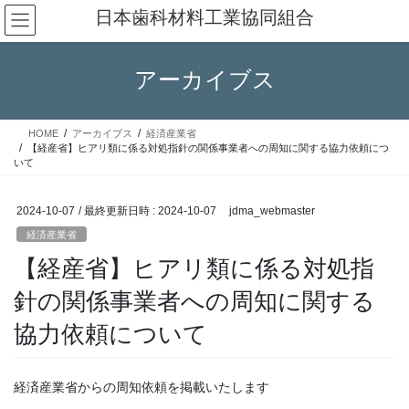
コ
ナ
日本歯科材料工業協同組合
ン
ビ
テ
ゲ
ン
ー
アーカイブス
ツ
シ
へ
ョ
ス
ン
HOME
アーカイブス
経済産業省
キ
に
【経産省】ヒアリ類に係る対処指針の関係事業者への周知に関する協力依頼につ
ッ
移
いて
プ
動
2024-10-07
/ 最終更新日時 :
2024-10-07
jdma_webmaster
経済産業省
【経産省】ヒアリ類に係る対処指
針の関係事業者への周知に関する
協力依頼について
経済産業省からの周知依頼を掲載いたします