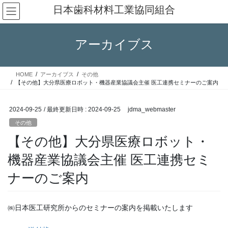
コ
ナ
日本歯科材料工業協同組合
ン
ビ
テ
ゲ
ン
ー
アーカイブス
ツ
シ
へ
ョ
ス
ン
HOME
アーカイブス
その他
キ
に
【その他】大分県医療ロボット・機器産業協議会主催 医工連携セミナーのご案内
ッ
移
プ
動
2024-09-25
/ 最終更新日時 :
2024-09-25
jdma_webmaster
その他
【その他】大分県医療ロボット・
機器産業協議会主催 医工連携セミ
ナーのご案内
㈱日本医工研究所からのセミナーの案内を掲載いたします