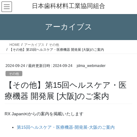
コ
ナ
日本歯科材料工業協同組合
ン
ビ
テ
ゲ
ン
ー
アーカイブス
ツ
シ
へ
ョ
ス
ン
HOME
アーカイブス
その他
キ
に
【その他】第15回ヘルスケア・医療機器 開発展 [大阪]のご案内
ッ
移
プ
動
2024-09-24
/ 最終更新日時 :
2024-09-24
jdma_webmaster
その他
【その他】第15回ヘルスケア・医
療機器 開発展 [大阪]のご案内
RX Japan㈱からの案内を掲載いたします
第15回ヘルスケア・医療機器-開発展-大阪のご案内