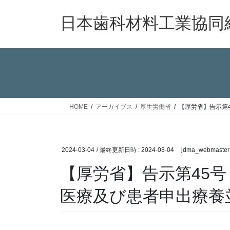
コ
ナ
ン
ビ
日本歯科材料工業協同
テ
ゲ
ン
ー
ツ
シ
へ
ョ
ス
ン
キ
に
ッ
移
HOME
アーカイブス
厚生労働省
【厚労省】告示第
プ
動
2024-03-04
/ 最終更新日時 :
2024-03-04
jdma_webmaster
【厚労省】告示第45号
医療及び患者申出療養