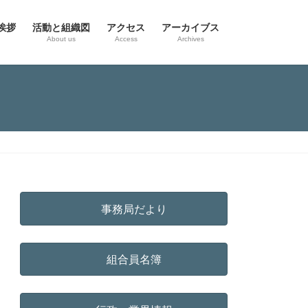
挨拶
活動と組織図
アクセス
アーカイブス
g
About us
Access
Archives
事務局だより
組合員名簿