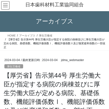
コ
ナ
日本歯科材料工業協同組合
ン
ビ
テ
ゲ
ン
ー
アーカイブス
ツ
シ
へ
ョ
ス
ン
HOME
アーカイブス
厚生労働省
キ
に
【厚労省】告示第44号 厚生労働大臣が指定する病院の病棟並びに厚生労働大臣が
ッ
移
定める病院、基礎係数、機能評価係数Ⅰ、機能評価係数Ⅱ及び激変緩和係数の一部改
正
プ
動
2024-03-04
/ 最終更新日時 :
2024-03-04
jdma_webmaster
厚生労働省
【厚労省】告示第44号 厚生労働大
臣が指定する病院の病棟並びに厚
生労働大臣が定める病院、基礎係
数、機能評価係数Ⅰ、機能評価係数