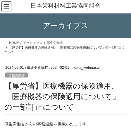
コ
ナ
日本歯科材料工業協同組合
ン
ビ
テ
ゲ
ン
ー
アーカイブス
ツ
シ
へ
ョ
ス
ン
HOME
アーカイブス
厚生労働省
キ
に
【厚労省】医療機器の保険適用、「医療機器の保険適用について」の一部訂正に
ッ
移
ついて
プ
動
2024-02-01
/ 最終更新日時 :
2024-02-01
jdma_webmaster
厚生労働省
【厚労省】医療機器の保険適用、
「医療機器の保険適用について」
の一部訂正について
厚生労働省からの事務連絡を掲載いたします