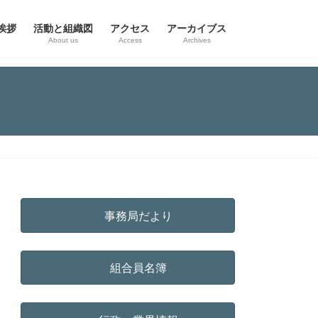
挨拶
活動と組織図
アクセス
アーカイブス
g
About us
Access
Archives
事務局だより
組合員名簿