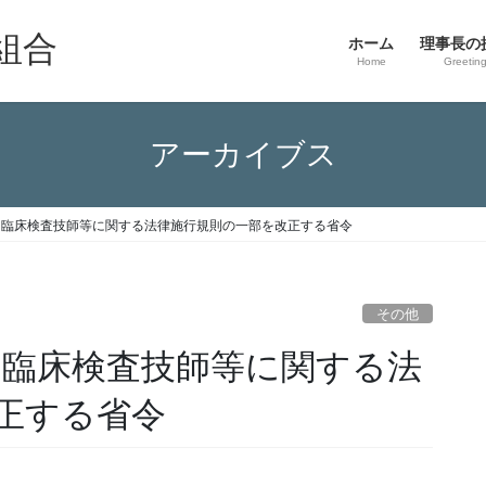
組合
ホーム
理事長の
Home
Greetin
アーカイブス
号 臨床検査技師等に関する法律施行規則の一部を改正する省令
その他
 臨床検査技師等に関する法
正する省令