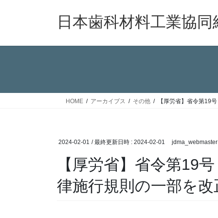
コ
ナ
ン
ビ
日本歯科材料工業協同
テ
ゲ
ン
ー
ツ
シ
へ
ョ
ス
ン
キ
に
ッ
移
HOME
アーカイブス
その他
【厚労省】省令第19
プ
動
2024-02-01
/ 最終更新日時 :
2024-02-01
jdma_webmaster
【厚労省】省令第19号
律施行規則の一部を改