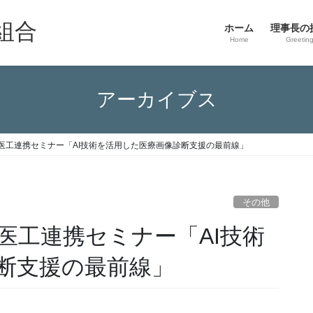
組合
ホーム
理事長の
Home
Greetin
アーカイブス
医工連携セミナー「AI技術を活用した医療画像診断支援の最前線」
その他
医工連携セミナー「AI技術
断支援の最前線」