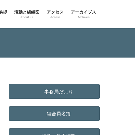
挨拶
活動と組織図
アクセス
アーカイブス
g
About us
Access
Archives
事務局だより
組合員名簿