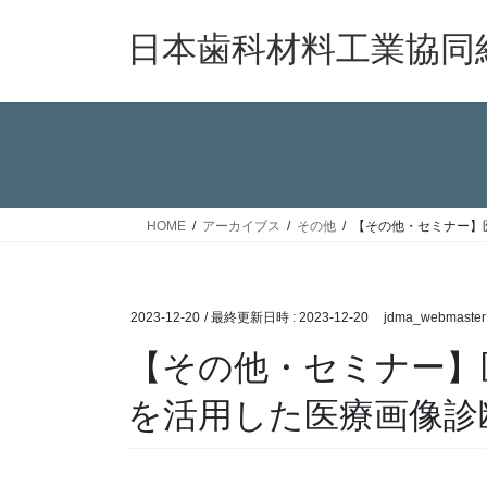
コ
ナ
ン
ビ
日本歯科材料工業協同
テ
ゲ
ン
ー
ツ
シ
へ
ョ
ス
ン
キ
に
ッ
移
HOME
アーカイブス
その他
【その他・セミナー】
プ
動
2023-12-20
/ 最終更新日時 :
2023-12-20
jdma_webmaster
【その他・セミナー】
を活用した医療画像診