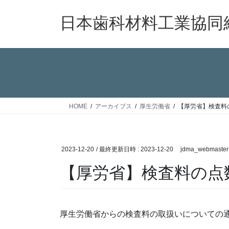
コ
ナ
ン
ビ
日本歯科材料工業協同
テ
ゲ
ン
ー
ツ
シ
へ
ョ
ス
ン
キ
に
ッ
移
HOME
アーカイブス
厚生労働省
【厚労省】検査料
プ
動
2023-12-20
/ 最終更新日時 :
2023-12-20
jdma_webmaster
【厚労省】検査料の点
厚生労働省からの検査料の取扱いについての