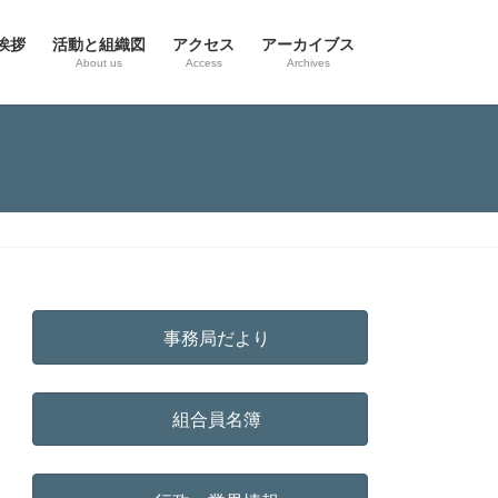
挨拶
活動と組織図
アクセス
アーカイブス
g
About us
Access
Archives
事務局だより
組合員名簿