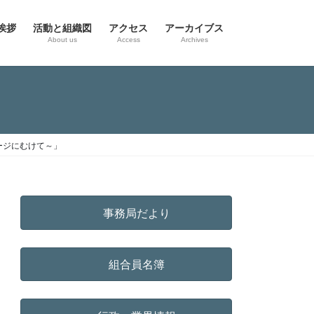
挨拶
活動と組織図
アクセス
アーカイブス
g
About us
Access
Archives
ージにむけて～」
事務局だより
組合員名簿