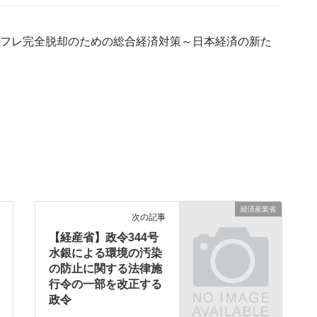
デフレ完全脱却のための総合経済対策～日本経済の新た
経済産業省
次の記事
【経産省】政令344号
水銀による環境の汚染
の防止に関する法律施
行令の一部を改正する
政令