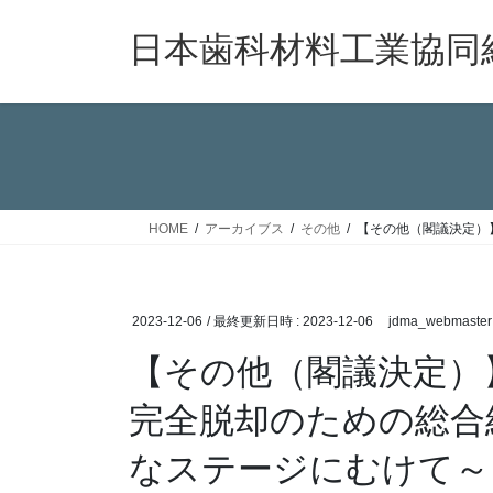
コ
ナ
ン
ビ
日本歯科材料工業協同
テ
ゲ
ン
ー
ツ
シ
へ
ョ
ス
ン
キ
に
ッ
移
HOME
アーカイブス
その他
【その他（閣議決定）
プ
動
2023-12-06
/ 最終更新日時 :
2023-12-06
jdma_webmaster
【その他（閣議決定）
完全脱却のための総合
なステージにむけて～