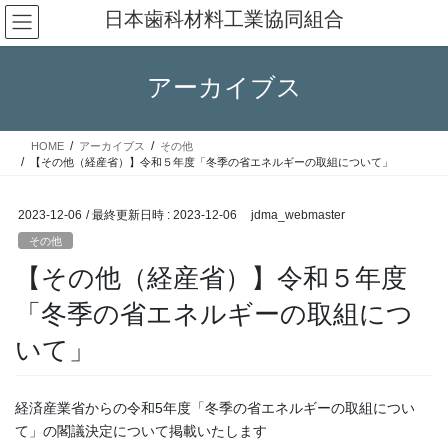
コ
ナ
日本歯科材料工業協同組合
ン
ビ
テ
ゲ
ン
ー
アーカイブス
ツ
シ
へ
ョ
ス
ン
HOME
アーカイブス
その他
キ
に
【その他（経産省）】令和５年度「冬季の省エネルギーの取組について」
ッ
移
プ
動
2023-12-06
/ 最終更新日時 :
2023-12-06
jdma_webmaster
その他
【その他（経産省）】令和５年度
「冬季の省エネルギーの取組につ
いて」
経済産業省からの令和5年度「冬季の省エネルギーの取組につい
て」の閣議決定について掲載いたします