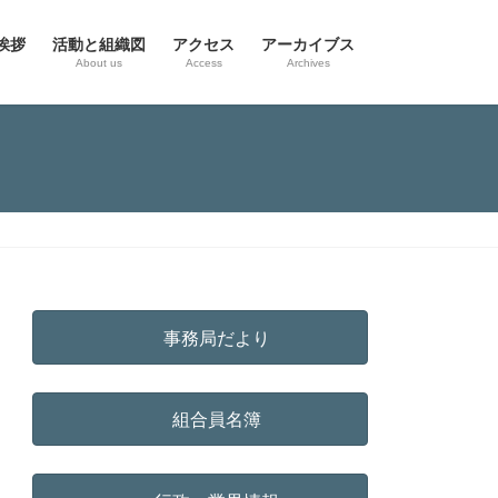
挨拶
活動と組織図
アクセス
アーカイブス
g
About us
Access
Archives
事務局だより
組合員名簿