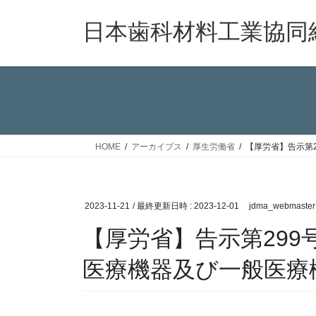
コ
ナ
ン
ビ
日本歯科材料工業協同
テ
ゲ
ン
ー
ツ
シ
へ
ョ
ス
ン
キ
に
ッ
移
HOME
アーカイブス
厚生労働省
【厚労省】告示第
プ
動
2023-11-21
/ 最終更新日時 :
2023-12-01
jdma_webmaster
【厚労省】告示第299
医療機器及び一般医療