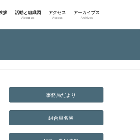
挨拶
活動と組織図
アクセス
アーカイブス
g
About us
Access
Archives
事務局だより
組合員名簿