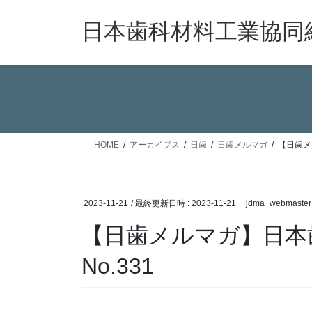
コ
ナ
ン
ビ
日本歯科材料工業協同
テ
ゲ
ン
ー
ツ
シ
へ
ョ
ス
ン
キ
に
ッ
移
HOME
アーカイブス
日歯
日歯メルマガ
【日歯メ
プ
動
2023-11-21
/ 最終更新日時 :
2023-11-21
jdma_webmaster
【日歯メルマガ】日本
No.331