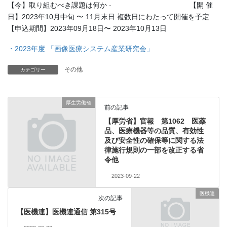
【今】取り組むべき課題は何か - 【開 催
日】2023年10⽉中旬 〜 11⽉末⽇ 複数⽇にわたって開催を予定
【申込期間】2023年09⽉18⽇〜 2023年10⽉13⽇
・2023年度 「画像医療システム産業研究会」
その他
カテゴリー
厚生労働省
前の記事
【厚労省】官報 第1062 医薬
品、医療機器等の品質、有効性
及び安全性の確保等に関する法
律施行規則の一部を改正する省
令他
2023-09-22
医機連
次の記事
【医機連】医機連通信 第315号