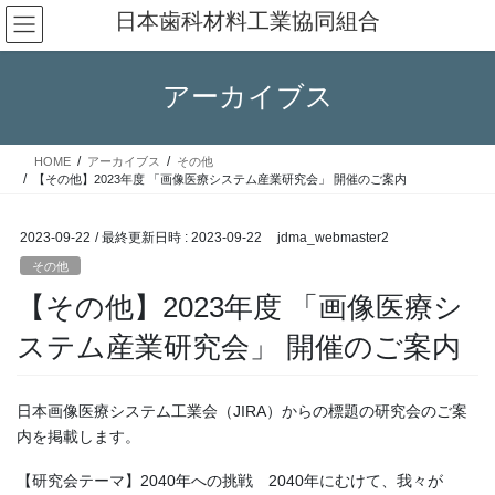
コ
ナ
日本歯科材料工業協同組合
ン
ビ
テ
ゲ
ン
ー
アーカイブス
ツ
シ
へ
ョ
ス
ン
HOME
アーカイブス
その他
キ
に
【その他】2023年度 「画像医療システム産業研究会」 開催のご案内
ッ
移
プ
動
2023-09-22
/ 最終更新日時 :
2023-09-22
jdma_webmaster2
その他
【その他】2023年度 「画像医療シ
ステム産業研究会」 開催のご案内
日本画像医療システム工業会（JIRA）からの標題の研究会のご案
内を掲載します。
【研究会テーマ】2040年への挑戦 2040年にむけて、我々が