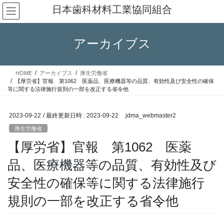
コ
ナ
日本歯科材料工業協同組合
ン
ビ
テ
ゲ
ン
ー
アーカイブス
ツ
シ
へ
ョ
ス
ン
HOME
アーカイブス
厚生労働省
キ
に
【厚労省】官報 第1062 医薬品、医療機器等の品質、有効性及び安全性の確保
ッ
移
等に関する法律施行規則の一部を改正する省令他
プ
動
2023-09-22
/ 最終更新日時 :
2023-09-22
jdma_webmaster2
厚生労働省
【厚労省】官報 第1062 医薬
品、医療機器等の品質、有効性及び
安全性の確保等に関する法律施行
規則の一部を改正する省令他