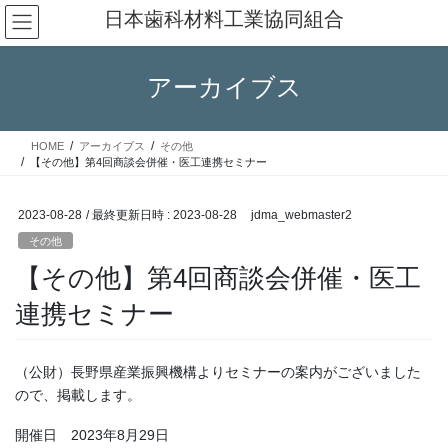
コ
ナ
日本歯科材料工業協同組合
ン
ビ
テ
ゲ
ン
ー
アーカイブス
ツ
シ
へ
ョ
ス
ン
HOME
アーカイブス
その他
キ
に
【その他】第4回商談会併催・医工連携セミナー
ッ
移
プ
動
2023-08-28
/ 最終更新日時 :
2023-08-28
jdma_webmaster2
その他
【その他】第4回商談会併催・医工
連携セミナー
（公財）長野県産業振興機構よりセミナーの案内がございました
ので、掲載します。
開催日 2023年8月29日