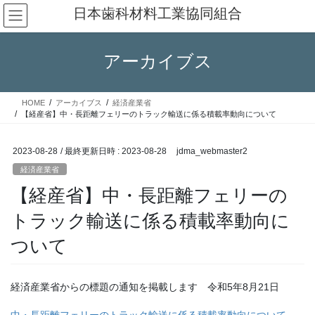
コ
ナ
日本歯科材料工業協同組合
ン
ビ
テ
ゲ
ン
ー
アーカイブス
ツ
シ
へ
ョ
ス
ン
HOME
アーカイブス
経済産業省
キ
に
【経産省】中・長距離フェリーのトラック輸送に係る積載率動向について
ッ
移
プ
動
2023-08-28
/ 最終更新日時 :
2023-08-28
jdma_webmaster2
経済産業省
【経産省】中・長距離フェリーの
トラック輸送に係る積載率動向に
ついて
経済産業省からの標題の通知を掲載します 令和5年8月21日