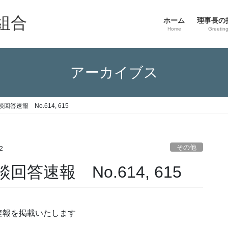
組合
ホーム
理事長の
Home
Greetin
アーカイブス
答速報 No.614, 615
その他
2
答速報 No.614, 615
速報を掲載いたします