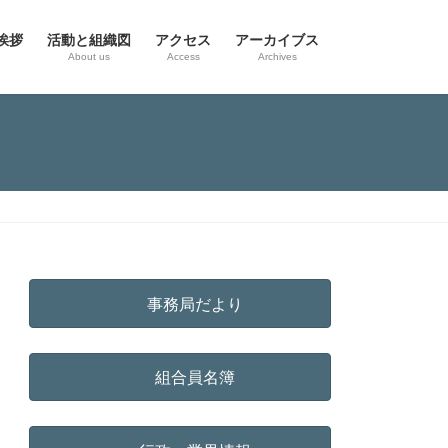
挨拶
活動と組織図
アクセス
アーカイブス
g
About us
Access
Archives
事務局だより
組合員名簿