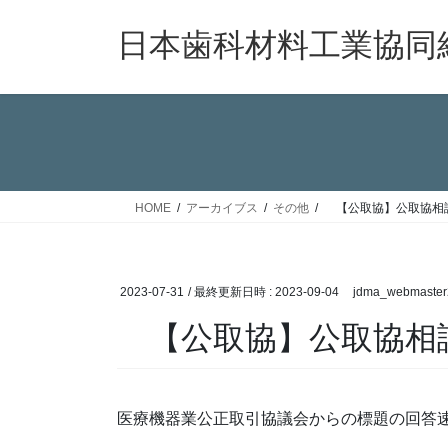
コ
ナ
ン
ビ
日本歯科材料工業協同
テ
ゲ
ン
ー
ツ
シ
へ
ョ
ス
ン
キ
に
ッ
移
HOME
アーカイブス
その他
【公取協】公取協相談回
プ
動
2023-07-31
/ 最終更新日時 :
2023-09-04
jdma_webmaster
【公取協】公取協相談回
医療機器業公正取引協議会からの標題の回答