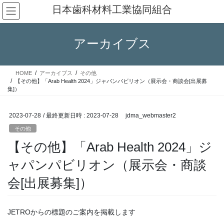
コ
ナ
日本歯科材料工業協同組合
ン
ビ
テ
ゲ
ン
ー
アーカイブス
ツ
シ
へ
ョ
ス
ン
HOME
アーカイブス
その他
キ
に
【その他】「Arab Health 2024」ジャパンパビリオン（展示会・商談会[出展募
ッ
移
集]）
プ
動
2023-07-28
/ 最終更新日時 :
2023-07-28
jdma_webmaster2
その他
【その他】「Arab Health 2024」ジ
ャパンパビリオン（展示会・商談
会[出展募集]）
JETROからの標題のご案内を掲載します