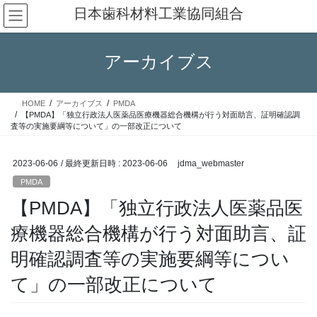
コ
ナ
日本歯科材料工業協同組合
ン
ビ
テ
ゲ
ン
ー
アーカイブス
ツ
シ
へ
ョ
ス
ン
HOME
アーカイブス
PMDA
キ
に
【PMDA】「独立行政法人医薬品医療機器総合機構が行う対面助言、証明確認調
ッ
移
査等の実施要綱等について」の一部改正について
プ
動
2023-06-06
/ 最終更新日時 :
2023-06-06
jdma_webmaster
PMDA
【PMDA】「独立行政法人医薬品医
療機器総合機構が行う対面助言、証
明確認調査等の実施要綱等につい
て」の一部改正について