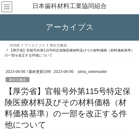
コ
ナ
日本歯科材料工業協同組合
ン
ビ
テ
ゲ
ン
ー
アーカイブス
ツ
シ
へ
ョ
ス
ン
HOME
アーカイブス
厚生労働省
キ
に
【厚労省】官報号外第115号特定保険医療材料及びその材料価格（材料価格基準）
ッ
移
の一部を改正する件他について
プ
動
2023-06-06
/ 最終更新日時 :
2023-06-06
jdma_webmaster
厚生労働省
【厚労省】官報号外第115号特定保
険医療材料及びその材料価格（材
料価格基準）の一部を改正する件
他について