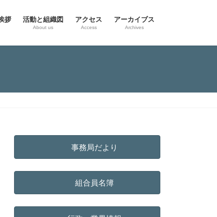
挨拶
活動と組織図
アクセス
アーカイブス
g
About us
Access
Archives
事務局だより
組合員名簿