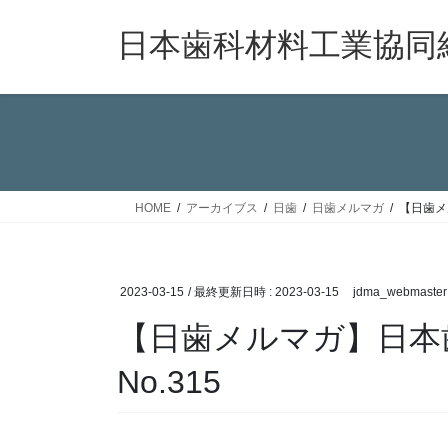
コ
ナ
ン
ビ
日本歯科材料工業協同
テ
ゲ
ン
ー
ツ
シ
へ
ョ
ス
ン
キ
に
ッ
移
HOME
アーカイブス
日歯
日歯メルマガ
【日歯メ
プ
動
2023-03-15
/ 最終更新日時 :
2023-03-15
jdma_webmaster
【日歯メルマガ】日本
No.315