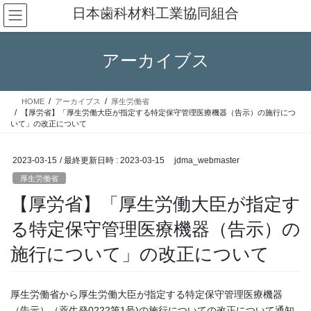
コ
ナ
日本歯科材料工業協同組合
ン
ビ
テ
ゲ
ン
ー
アーカイブス
ツ
シ
へ
ョ
ス
ン
HOME
アーカイブス
厚生労働省
キ
に
【厚労省】「厚生労働大臣が指定する特定保守管理医療機器（告示）の施行につ
ッ
移
いて」の改正について
プ
動
2023-03-15
/ 最終更新日時 :
2023-03-15
jdma_webmaster
厚生労働省
【厚労省】「厚生労働大臣が指定す
る特定保守管理医療機器（告示）の
施行について」の改正について
厚生労働省から厚生労働大臣が指定する特定保守管理医療機器
（告示）（薬生発0222第1号)の施行についての改正について通知